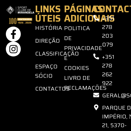
LINKS
PÁGINAS
CONTAC
ÚTEIS
ADICIONAIS
+351
278
HISTÓRIA
POLITICA
203
DE
DIREÇÃO
079
PRIVACIDADE
CLASSIFICAÇÃO
+351
E
278
ESPAÇO
COOKIES
262
SÓCIO
LIVRO DE
922
RECLAMAÇÕES
CONTACTOS
GERAL@S
PARQUE 
IMPÉRIO,
21, 5370-