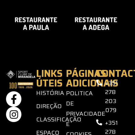
LINKS
PÁGINAS
CONTAC
ÚTEIS
ADICIONAIS
+351
278
HISTÓRIA
POLITICA
203
DE
DIREÇÃO
079
PRIVACIDADE
CLASSIFICAÇÃO
+351
E
278
ESPAÇO
COOKIES