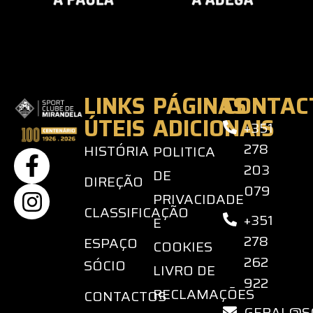
LINKS
PÁGINAS
CONTAC
ÚTEIS
ADICIONAIS
+351
278
HISTÓRIA
POLITICA
203
DE
DIREÇÃO
079
PRIVACIDADE
CLASSIFICAÇÃO
+351
E
278
ESPAÇO
COOKIES
262
SÓCIO
LIVRO DE
922
RECLAMAÇÕES
CONTACTOS
GERAL@S