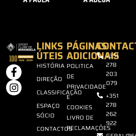
LINKS
PÁGINAS
CONTAC
ÚTEIS
ADICIONAIS
+351
278
HISTÓRIA
POLITICA
203
DE
DIREÇÃO
079
PRIVACIDADE
CLASSIFICAÇÃO
+351
E
278
ESPAÇO
COOKIES
262
SÓCIO
LIVRO DE
922
RECLAMAÇÕES
CONTACTOS
GERAL@S